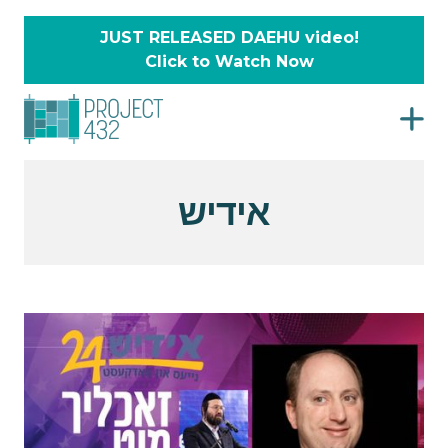
JUST RELEASED DAEHU video!
Click to Watch Now
אידיש