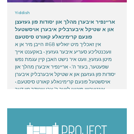
Yiddish
אריינפיר איבערן מהלך און יסודות פון געזעצן
און א שטיקל איבערבליק איבערן אויסשטעל
פונעם קרימינאלע קאורט סיסטעם
אין זאכליך מיט יואליש #68 הייבן מיר אן א
וועכנטליכע סעריע איבער געזעץ.• באקענט אייך
מיטן געזעץ, וועט איר נישט האבן קיין עגמת נפש
שפעטער, בעזר ה'.• אריינפיר איבערן מהלך און
יסודות פון געזעצן און א שטיקל איבערבליק איבערן
אויסשטעל פונעם קרימינאלע קאורט סיסטעם.•
אינטערוויו מיטען לויער ר' אבי שניידר פון דער
בארימטע פירמע Weil Gotshal
February 17, 2025