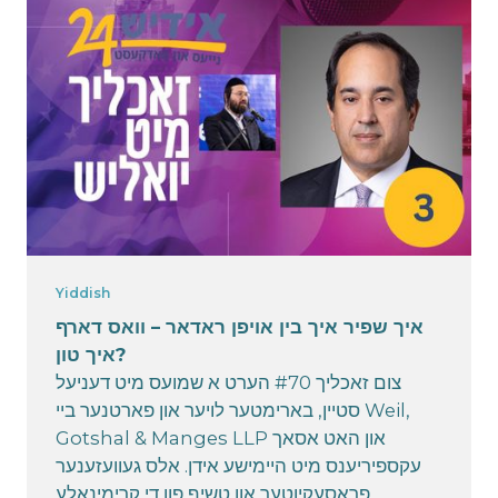
אויספארשער אינטערעסירט צו הערן דיינע
תירוצים? • הערט איבער'ן אומגעשמאקע לעבן אין
תפיסה
March 10, 2025
Yiddish
איך שפיר איך בין אויפן ראדאר – וואס דארף
איך טון?
צום זאכליך #70 הערט א שמועס מיט דעניעל
סטיין, בארימטער לויער און פארטנער ביי Weil,
Gotshal & Manges LLP און האט אסאך
עקספיריענס מיט היימישע אידן. אלס געוועזענער
פראסעקיוטער און טשיף פון די קרימינאלע