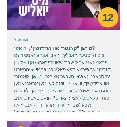
Yiddish
טוישן "קאנטרי אוו ארידזשין", ווי אזוי?
צום 81'סטער "זאכליך" האבן אונז צוגאסט דעם
פראמינענטער לויער דזשאו ספראראגאן וואס זיין
בארימטער פירמע ספעציאליזירט זיך אין אימפארט
עקספארט געזעצן העכער 30 יאר • טוישן "קאנטרי
אוו ארידזשין", ווי אזוי? • וואס קען מען אראפנעמען
פונעם אינוואויס? • ווער באשליסט די פונקטליכקייט
פון די קלאסיפיקאציע קאודס? • וואס פאסירט אויב
מ'פעלשט די ווערד, אדער די "קאנטרי אוו
ארידזשין"? • וואס זענען די שטראפן, און וויפיל
טאריפס זענען דא יעצט? מ'קען זיך פארבינדן מיטן
לויער אויף: jspraragen@gdlsk.com זיך צו