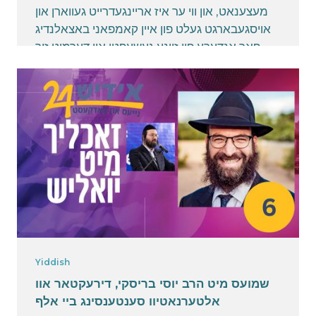
מעצענאט, און ווי ער איז אריינגעדרייט געווארן און
אויסגעבארגט געלט פון איין קאמפאני באצאלנדיג
פאר אנדערע פון זיינע געשעפטן און דערמיט זיך
פארפלאנטערט מיטן געזעץ
April 14, 2025
Yiddish
שמועס מיט הרב יוסי בריסקי, דירעקטאר אוו
אלטערנאטיוו סענטענסינג ביי אלף