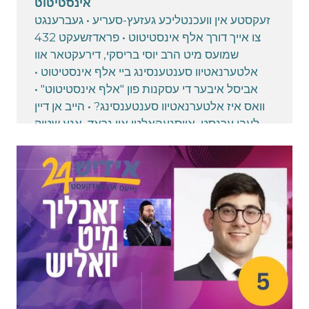
אינסטיטוט
זעקסטע אין וועכנטליכע געזעץ-סעריע • געברענגט
צו אייך דורך אלף אינסטיטוט • פראדזשעקט 432
שמועס מיט הרב יוסי בריסקי, דירעקטאר אוו
אלטערנאטיוו סענטענסינג ביי אלף אינסטיטוט •
אביסל איבער די עסקנות פון "אלף אינסטיטוט" •
וואס איז אלטערנאטיוו סענטענסינג? • הייב אן דיין
לעבן ערנסט, אויסגעהאלטן און גראד, אנע שטיק
און דריידלעך • אפילו אויב ביסט שוין אריינגעדרייט
און פארכאפט און שווינדל אדער אומגעזעצליכע
דרייערייען, קענסטו זיך צוריקכאפן, איידער ס'שפעט
-כתר דזשודעיקע איז דער אדרעס פאר אלע
דזשודעיקע מתנות לכבוד פסח און א גאנץ יאר
March 31, 2025