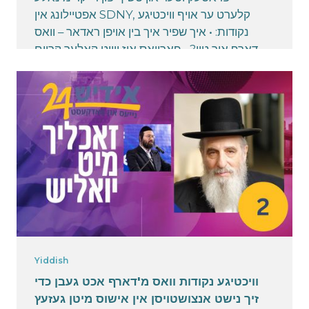
אפטיילונג אין SDNY, קלערט ער אויף וויכטיגע
נקודות: • איך שפיר איך בין אויפן ראדאר – וואס
דארף איך טון? • פארוואס איז ווייט קאלער קריים
הארבער ווי בלו קאלער? • איז דער יוסטיץ סיסטעם
שארפער קעגן חרדישע אידן? • וואס דארף אונזער
ציבור וויסן בנוגע איינהאלטן דאס געזעץ?
March 3, 2025
Yiddish
וויכטיגע נקודות וואס מ'דארף אכט געבן כדי
זיך נישט אנצושטויסן אין אישוס מיטן געזעץ