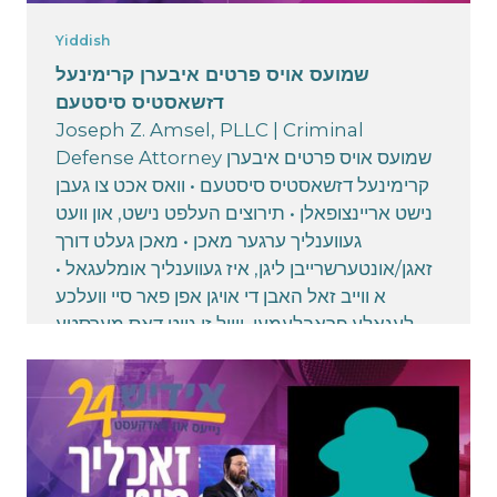
Yiddish
שמועס אויס פרטים איבערן קרימינעל
דזשאסטיס סיסטעם
Joseph Z. Amsel, PLLC | Criminal
Defense Attorney שמועס אויס פרטים איבערן
קרימינעל דזשאסטיס סיסטעם • וואס אכט צו געבן
נישט אריינצופאלן • תירוצים העלפט נישט, און וועט
געווענליך ערגער מאכן • מאכן געלט דורך
זאגן/אונטערשרייבן ליגן, איז געווענליך אומלעגאל •
א ווייב זאל האבן די אויגן אפן פאר סיי וועלכע
לעגאלע פראבלעמען, ווייל זי גייט דאס מערסטע
ליידן אויב דער מאן ווערט איינגעזעצט • א איד האט
שווערערע פראבלעמען אויב מ'פאלט אריין אין
געזעצליכע פראבלעמען • וואס אכט צו געבן אויב
מ'האט א גאן אין באזיץ? • דרייוון
אנגעטרונקענערהייט איז גארנישט קיין וויץ
March 17, 2025