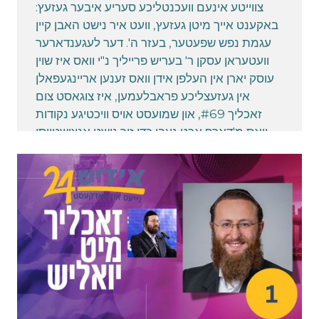
צווייטע אינעם וועכנטליכע סעריע איבער געזעץ:
באקענט אייך מיטן געזעץ, וועט איר נישט האבן קיין
עגמת נפש שפעטער, בעזר ה'. דער לעגענדארער
וועטעראן עסקן ר' בעריש פרייליך נ"י וואס איז שוין
עוסק יארן אין העלפן אידן וואס זענען אריינגעפאלן
אין געזעצליכע פראבלעמען, איז צוגאסט צום
זאכליך #69, און שמועסט אויס וויכטיגע נקודות
וואס מ'דארף אכט געבן כדי זיך נישט אנצושטויסן
אין אישוס מיטן געזעץ • איז א באונסט טשעק א
פעדעראלע קריים? • ווען איר טוישט קאר אישורענס
וואס קען זיין די פראבלעם? • מעג מען בלינדערהייט
נעמען פעקלעך אויפ'ן עראפלאן?
February 24, 2025