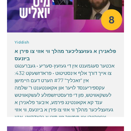
Yiddish
פלאנירן א געזעצליכער מהלך ווי אזוי צו פירן א
ביזנעס
אכטער סעגמענט אין די געזעץ-סעריע • געברענגט
צו אייך דורך אלף אינסטיטוט • פראדזשעקט 432:
אין "זאכליך" #77 הערט דעם היימישן
עקספיריענסד לויער און אקאונטענט ר' שלמה
לעשקאוויטש, פון די פרעסטיזשפולע לעשקאוויטש
ענד קא אקאונטינג פירמע, איבער פלאנירן א
געזעצליכער מהלך ווי אזוי צו פירן א ביזנעס, ווי אזוי
אנצוהייבן און ממשיך זיין מיט א גראדקייט, אנע
שארט קאטס און איבער לעגאלע פראבלעמען און