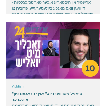
אריינפיר און היסטאריע איבער טאריפס בכלליות •
די וועגן וואס מאנכע ביזנעסער גייען פרובירן צו
שווינדלען און איבערקליגן די טאריפס, אבער קען זיין
ערנסטע פראוד • איז מסירה אן ערנסטע זאך זיך צו
רעכענען? ••• "כתר דזשודעיקע חתנים צענטער"
מיט זייער ברייטער אויסוואל, איז דער אדרעס פאר
יעדן חתן איינצוקויפן זייערע דזשודעיקע געברויכן
May 5, 2025
Yiddish
"סימפל פארווערדינג" אויף פראגעס פון
צוהערער
צענטער סעגמענט אין די געזעץ-סעריע • געברענגט