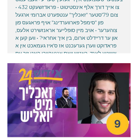
צו אייך דורך אלף אינסטיטוט • פראדזשעקט 432 •
צום 79'סטער "זאכליך" ענטפערט אברומי ארגעל
פון "סימפל פארווערדינג" אויף פראגעס פון
צוהערער • אויב מיין סופלייער אראנזשירט אלעס,
און ער דריידלט ארום, בין איך אחראי? • ווען קען א
פראדוקט ווערן גערעכנט אז ס'איז געמאכט אין א
צווייטע לאנד, כאטש וואס אנגעהויבן האט זיך עס
אין כינע? • וואס מיינט "פורסט סעיל רול", ווער קען
בענעפיטירן דערפון? ••• "כתר דזשודעיקע" איז דער
אדרעס פאר אלע חתן/כלה דזשודעיקע געברויכן
April 28, 2025