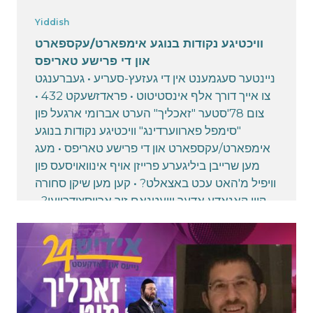
Yiddish
וויכטיגע נקודות בנוגע אימפארט/עקספארט
און די פרישע טאריפס
ניינטער סעגמענט אין די געזעץ-סעריע • געברענגט
צו אייך דורך אלף אינסטיטוט • פראדזשעקט 432 •
צום 78'סטער "זאכליך" הערט אברומי ארגעל פון
"סימפל פארווערדינג" וויכטיגע נקודות בנוגע
אימפארט/עקספארט און די פרישע טאריפס • מעג
מען שרייבן ביליגערע פרייזן אויף אינוואויסעס פון
וויפיל מ'האט עכט באצאלט? • קען מען שיקן סחורה
קיין קאנאדע אדער וויעטנאם זיך ארויסצודרייען? •
זענען דא זאכן וואס זענען 100% אומלעגאל? •••
"כתר דזשודעיקע" איז דער אדרעס פאר אלע
חתן/כלה דזשודעיקע געברויכן
April 22, 2025