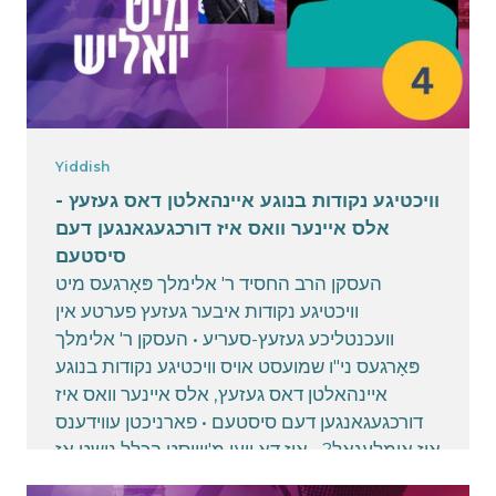
Yiddish
וויכטיגע נקודות בנוגע איינהאלטן דאס געזעץ -
אלס איינער וואס איז דורכגעגאנגען דעם
סיסטעם
העסקן הרב החסיד ר' אלימלך פּאָרגעס מיט
וויכטיגע נקודות איבער געזעץ פערטע אין
וועכנטליכע געזעץ-סעריע • העסקן ר' אלימלך
פּאָרגעס ני"ו שמועסט אויס וויכטיגע נקודות בנוגע
איינהאלטן דאס געזעץ, אלס איינער וואס איז
דורכגעגאנגען דעם סיסטעם • פארניכטן עווידענס
איז אומלעגאל? • איז דא ווען מ'ווייסט בכלל נישט אז
מ'איז אונטער אינוועסטיגעישאן? • זענען די