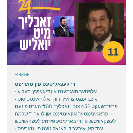
פארבינדן מיט אברומי:
abe@simpleforwarding.com ספאנסאר:
"כתר דזשודעיקע חתנים צענטער"
May 12, 2025
Yiddish
די לעגאליטעט פון טאריפס
עלפטער סעגמענט אין די געזעץ-סעריע •
געברענגט צו אייך דורך אלף אינסטיטוט •
פראדזשעקט 432 צום "זאכליך" #80 הערט פונעם
פראמינענטער אקאונטענט און לויער ר' שלמה
לעשקאוויטש, פון די בארימטע פירמע לעשקאוויטש
ענד קא, איבער די לעגאליטעט פון טאריפס •